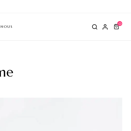
0
-NOUS
ome