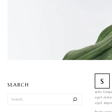
s
SEARCH
ante tempu
eget dolor.
eget, imper
Proin sapie