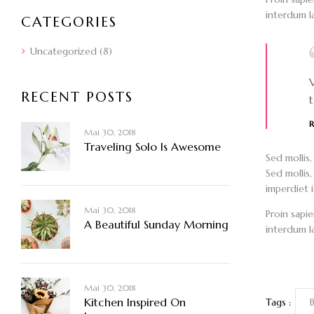
interdum la
CATEGORIES
Uncategorized
(8)
V
RECENT POSTS
R
Mai 30, 2018
Traveling Solo Is Awesome
Sed mollis,
Sed mollis,
imperdiet i
Mai 30, 2018
Proin sapie
A Beautiful Sunday Morning
interdum la
Mai 30, 2018
Kitchen Inspired On
Tags :