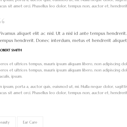
cus sit amet orci. Phasellus leo dolor, tempus non, auctor et, hendrerit q
ivamus aliquet elit ac nisl. Ut a nisl id ante tempus hendrerit
tempus hendrerit. Donec interdum, metus et hendrerit aliquet
OBERT SMITH
 eros et ultrices tempus, mauris ipsum aliquam libero, non adipiscing do
 eros et ultrices tempus, mauris ipsum aliquam libero, non adipiscing dol
aculis, ipsum.
n ipsum, porta a, auctor quis, euismod ut, mi. Nulla neque dolor, sagittis
cus sit amet orci. Phasellus leo dolor, tempus non, auctor et, hendrerit q
Beauty
Ear Care