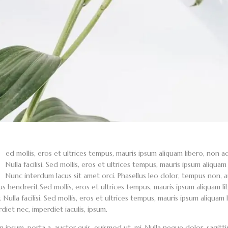
ed mollis, eros et ultrices tempus, mauris ipsum aliquam libero, non 
Nulla facilisi. Sed mollis, eros et ultrices tempus, mauris ipsum aliquam
Nunc interdum lacus sit amet orci. Phasellus leo dolor, tempus non, auct
s hendrerit.Sed mollis, eros et ultrices tempus, mauris ipsum aliquam l
 Nulla facilisi. Sed mollis, eros et ultrices tempus, mauris ipsum aliquam 
diet nec, imperdiet iaculis, ipsum.
n ipsum, porta a, auctor quis, euismod ut, mi. Nulla neque dolor, sagittis