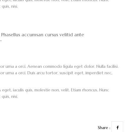
uis, nisi.
. Phasellus accumsan cursus velitid ante
”
lor urna a orci. Aenean commodo ligula eget dolor. Nulla facilisi.
or urna a orci. Duis arcu tortor, suscipit eget, imperdiet nec,
 eget, iaculis quis, molestie non, velit. Etiam rhoncus. Nunc
uis, nisi.
Share :