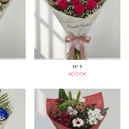
N* 5
40.00
€