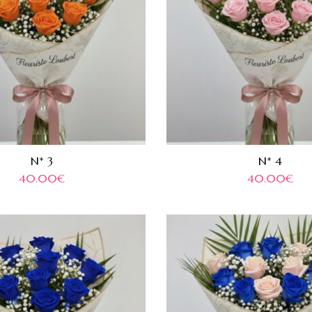
N* 3
N* 4
40.00
€
40.00
€