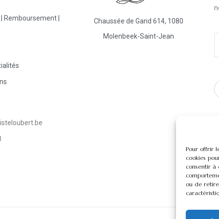
n
s | Remboursement |
Chaussée de Gand 614, 1080
Molenbeek-Saint-Jean
ialités
ons
steloubert.be
3
Pour offrir 
cookies pour
consentir à
comportemen
ou de retire
caractéristi