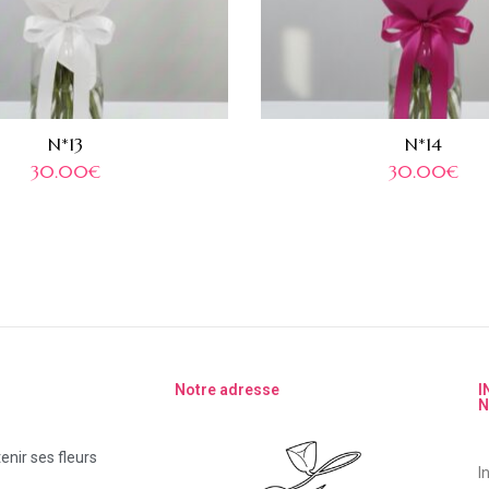
N*13
N*14
30.00
€
30.00
€
Notre adresse
I
N
nir ses fleurs
I