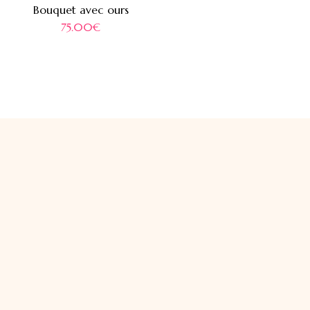
Bouquet avec ours
75.00
€