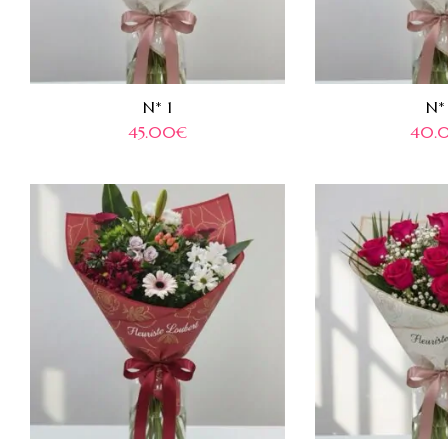
N* 1
N*
45.00
€
40.