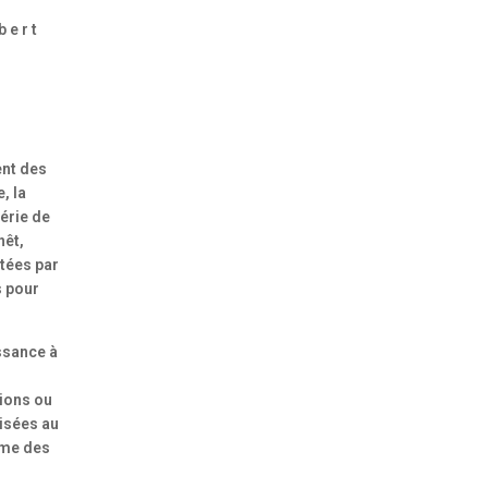
bert
ent des
, la
érie de
nêt,
ntées par
s pour
ssance à
tions ou
lisées au
ême des