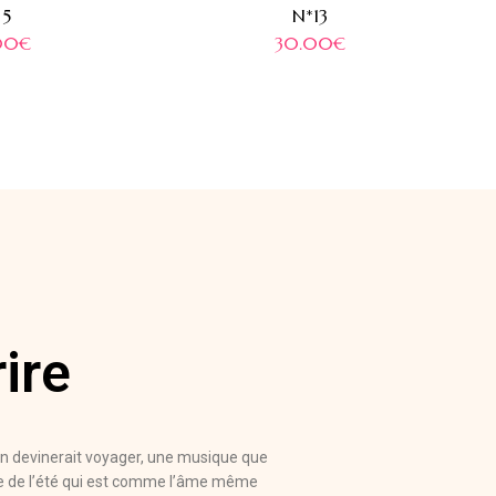
 5
N*13
00
€
30.00
€
ire
’on devinerait voyager, une musique que
eine de l’été qui est comme l’âme même