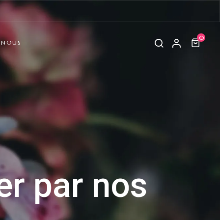
0
-NOUS
er par nos