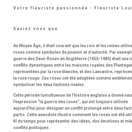
Votre fleuriste passionnée - Fleuriste Lou
Saviez vous que
Au Moyen Âge, il était courant que les rois et les reines utilis
roses comme symboles de pouvoir et d’autorité. Par exemple
guerre des Deux-Roses en Angleterre (1455-1485) était une s
conflits dynastiques entre les maisons royales des Plantage
représentées par la rose blanche, et des Lancastre, représe
la rose rouge. Ces roses ont été adoptées comme emblème
symboliser les deux factions rivales.
Cette période tumultueuse de l’histoire anglaise a donné nai
l’expression “la guerre des roses”, qui est toujours utilisée
aujourd’hui pour désigner un conflit prolongé entre deux fac
partis. Cette anecdote illustre comment les roses ont été uti
fil du temps pour représenter des idées, des émotions et m
conflits politiques.