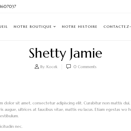
8607037
UEIL
NOTRE BOUTIQUE
NOTRE HISTOIRE
CONTACTEZ
Shetty Jamie
By:
Kocek
0
Comments
m dolor sit amet, consectetur adipiscing elit. Curabitur non mattis dui
is augue, ultrices at faucibus vitae, mattis eu lacus. Etiam egestas wo
vestibulum.
icitudin nec.