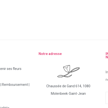
Notre adresse
I
N
nir ses fleurs
I
n
s | Remboursement |
Chaussée de Gand 614, 1080
Molenbeek-Saint-Jean
ialités